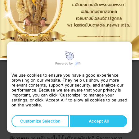
สมเด็จพระกนิษฐาธิราชเจ้า กรมสมเด็จพระเทพรัตน-
ราชสุดาฯ สยามบรมราชกุมารี
Powered by
องค์ประธานมูลนิธิราชสุดา
We use cookies to ensure you have a good experience
มูลนิธิราชสุดา
เป็นมูลนิธิที่สมเด็จพระกนิษฐาธิราชเจ้า กรม
browsing on our website. They help us show you more
relevant contents, support your security, and analyze our
สมเด็จพระเทพรัตนราชสุดา ฯ สยามบรมราชกุมารี ทรงพระ
performance. Because we are aware that your privacy is
กรุณาโปรดเกล้าโปรดกระหม่อม ให้จัดตั้งขึ้น โดยได้
important, you can click "Customize" to manage your
settings, or click "Accept All" to allow all cookies to be used
พระราชทานพระราชานุญาตให้ใช้สร้อยพระนามาภิไธย
on the website.
“ราชสุดา” เป็นมงคลนามพระราชทานนามนี้ เมื่อวัน
วิสาขบูชา ตรงกับวันอังคารที่ 28 พฤษภาคม พ.ศ. 2534 โดย
Customize Selection
Accept All
มีพระราชประสงค์ที่จะให้เป็นกองทุน เพื่อสนับสนุน การ
ศึกษา และการวิจัยในเรื่องของคนพิการทางกาย อันได้แก่ คน
พิการหูหนวก หูตึง พูดไม่ได้ หรือพูดผิดปกติ พิการทางการ